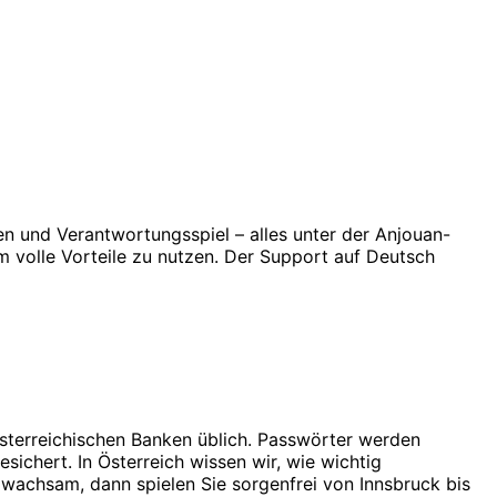
gen und Verantwortungsspiel – alles unter der Anjouan-
um volle Vorteile zu nutzen. Der Support auf Deutsch
 österreichischen Banken üblich. Passwörter werden
ichert. In Österreich wissen wir, wie wichtig
 wachsam, dann spielen Sie sorgenfrei von Innsbruck bis