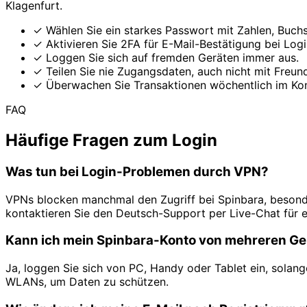
Klagenfurt.
✓
Wählen Sie ein starkes Passwort mit Zahlen, Buc
✓
Aktivieren Sie 2FA für E-Mail-Bestätigung bei Logi
✓
Loggen Sie sich auf fremden Geräten immer aus.
✓
Teilen Sie nie Zugangsdaten, auch nicht mit Freun
✓
Überwachen Sie Transaktionen wöchentlich im Kon
FAQ
Häufige Fragen zum Login
Was tun bei Login-Problemen durch VPN?
VPNs blocken manchmal den Zugriff bei Spinbara, besonder
kontaktieren Sie den Deutsch-Support per Live-Chat für e
Kann ich mein Spinbara-Konto von mehreren Ge
Ja, loggen Sie sich von PC, Handy oder Tablet ein, solang
WLANs, um Daten zu schützen.