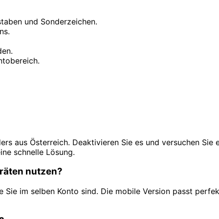
hstaben und Sonderzeichen.
ns.
den.
tobereich.
s aus Österreich. Deaktivieren Sie es und versuchen Sie es
ine schnelle Lösung.
räten nutzen?
e Sie im selben Konto sind. Die mobile Version passt perfekt