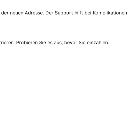
s der neuen Adresse. Der Support hilft bei Komplikationen
eren. Probieren Sie es aus, bevor Sie einzahlen.