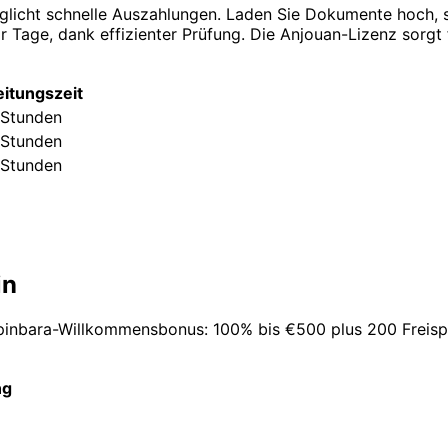
licht schnelle Auszahlungen. Laden Sie Dokumente hoch, so
ar Tage, dank effizienter Prüfung. Die Anjouan-Lizenz sorgt 
itungszeit
 Stunden
 Stunden
 Stunden
in
pinbara-Willkommensbonus: 100% bis €500 plus 200 Freispi
ng