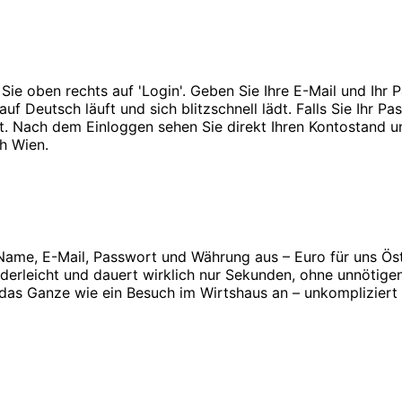
Sie oben rechts auf 'Login'. Geben Sie Ihre E-Mail und Ihr 
 auf Deutsch läuft und sich blitzschnell lädt. Falls Sie Ihr
t. Nach dem Einloggen sehen Sie direkt Ihren Kontostand un
h Wien.
it Name, E-Mail, Passwort und Währung aus – Euro für uns Ös
 kinderleicht und dauert wirklich nur Sekunden, ohne unnöti
ch das Ganze wie ein Besuch im Wirtshaus an – unkompliziert